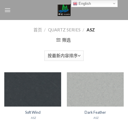
Skip
English
to
content
首页
/
QUARTZ SERIES
/
ASZ
筛选
Soft Wind
Dark Feather
ASZ
ASZ