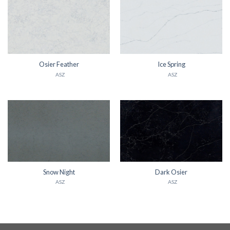
Osier Feather
Ice Spring
ASZ
ASZ
Snow Night
Dark Osier
ASZ
ASZ