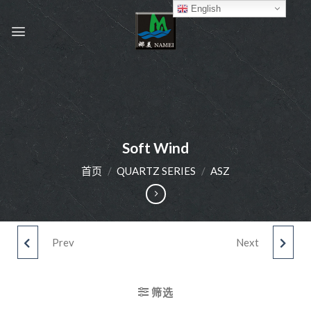
English
Soft Wind
首页
/
QUARTZ SERIES
/
ASZ
Prev
Next
DARK FEATHER
ALLURE LOVER
ASM3245
筛选