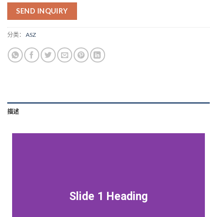
SEND INQUIRY
分类：
ASZ
描述
Slide 1 Heading